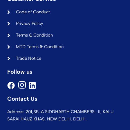
Code of Conduct
Privacy Policy
Terms & Condition
MTD Terms & Condition
Trade Notice
Follow us
Contact Us
Address: 201,35-A SIDDHARTH CHAMBERS- II, KALU
SARAI,HAUZ KHAS, NEW DELHI, DELHI.