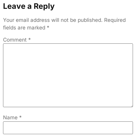
Leave a Reply
Your email address will not be published.
Required
fields are marked
*
Comment
*
Name
*