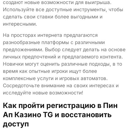
создают новые возможности для выигрыша.
Используйте все доступные инструменты, чтобы
сделать свои ставки более выгодными и
интересными.
На просторах интернета предлагаются
разнообразные платформы с различными
предложениями. Выбор следует делать на основе
личных предпочтений и предлагаемого контента.
Новички могут оценить различные подходы, в то
время как опытные игроки ищут более
комплексные услуги и игровых автоматов.
Сосредоточьте внимание на своих интересах и
исследуйте новые возможности!
Как пройти регистрацию в Пин
Ап Казино TG и восстановить
доступ