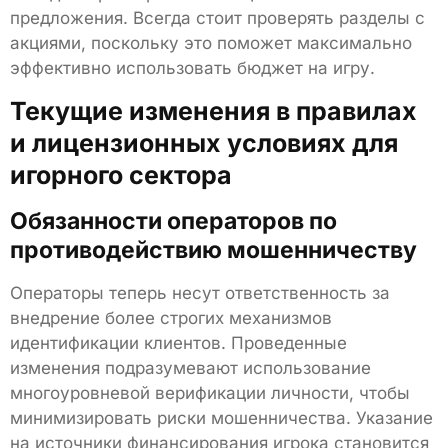
предложения. Всегда стоит проверять разделы с
акциями, поскольку это поможет максимально
эффективно использовать бюджет на игру.
Текущие изменения в правилах
и лицензионных условиях для
игорного сектора
Обязанности операторов по
противодействию мошенничеству
Операторы теперь несут ответственность за
внедрение более строгих механизмов
идентификации клиентов. Проведенные
изменения подразумевают использование
многоуровневой верификации личности, чтобы
минимизировать риски мошенничества. Указание
на источники финансирования игрока становится