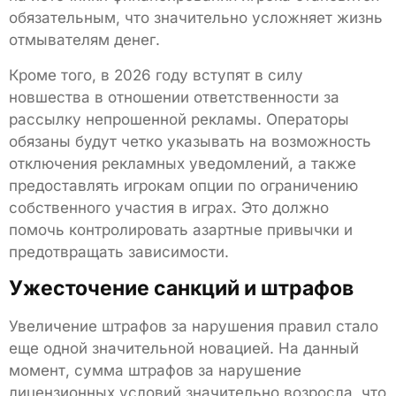
обязательным, что значительно усложняет жизнь
отмывателям денег.
Кроме того, в 2026 году вступят в силу
новшества в отношении ответственности за
рассылку непрошенной рекламы. Операторы
обязаны будут четко указывать на возможность
отключения рекламных уведомлений, а также
предоставлять игрокам опции по ограничению
собственного участия в играх. Это должно
помочь контролировать азартные привычки и
предотвращать зависимости.
Ужесточение санкций и штрафов
Увеличение штрафов за нарушения правил стало
еще одной значительной новацией. На данный
момент, сумма штрафов за нарушение
лицензионных условий значительно возросла, что