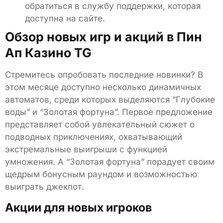
обратиться в службу поддержки, которая
доступна на сайте.
Обзор новых игр и акций в Пин
Ап Казино TG
Стремитесь опробовать последние новинки? В
этом месяце доступно несколько динамичных
автоматов, среди которых выделяются “Глубокие
воды” и “Золотая фортуна”. Первое предложение
представляет собой увлекательный сюжет о
подводных приключениях, охватывающий
экстремальные выигрыши с функцией
умножения. А “Золотая фортуна” порадует своим
щедрым бонусным раундом и возможностью
выиграть джекпот.
Акции для новых игроков