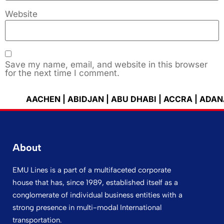
Website
Save my name, email, and website in this browser
for the next time I comment.
AACHEN | ABIDJAN | ABU DHABI | ACCRA | ADANA | 
About
EMU Lines is a part of a multifaceted corporate
house that has, since 1989, established itself as a
conglomerate of individual business entities with a
strong presence in multi-modal International
transportation.