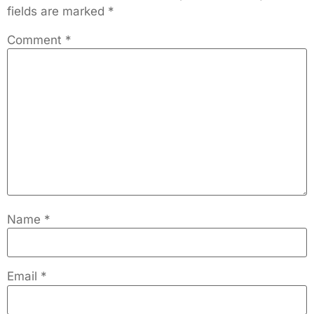
fields are marked
*
Comment
*
Name
*
Email
*