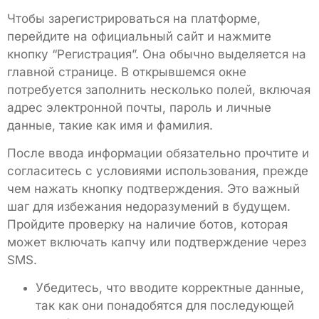
Чтобы зарегистрироваться на платформе,
перейдите на официальный сайт и нажмите
кнопку “Регистрация”. Она обычно выделяется на
главной странице. В открывшемся окне
потребуется заполнить несколько полей, включая
адрес электронной почты, пароль и личные
данные, такие как имя и фамилия.
После ввода информации обязательно прочтите и
согласитесь с условиями использования, прежде
чем нажать кнопку подтверждения. Это важный
шаг для избежания недоразумений в будущем.
Пройдите проверку на наличие ботов, которая
может включать капчу или подтверждение через
SMS.
Убедитесь, что вводите корректные данные,
так как они понадобятся для последующей