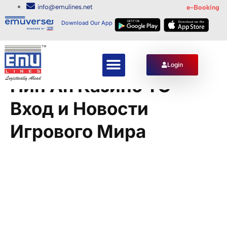
info@emulines.net
e-Booking
Download Our App
Login
Пин Ап Казино TG
Вход и Новости
Игрового Мира