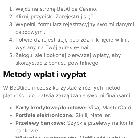
Wejdź na stronę BetAlice Casino.
Kliknij przycisk „Zarejestruj się”.
Wypełnij formularz rejestracyjny swoimi danymi
osobowymi.
Potwierdź rejestrację poprzez kliknięcie w link
wysłany na Twój adres e-mail.
Zaloguj się i dokonaj pierwszej wpłaty, aby
skorzystać z bonusu powitalnego.
Metody wpłat i wypłat
W BetAlice możesz korzystać z różnych metod
płatności, co ułatwia zarządzanie swoimi finansami:
Karty kredytowe/debetowe:
Visa, MasterCard.
Portfele elektroniczne:
Skrill, Neteller.
Przelewy bankowe:
Szybkie przelewy na konta
bankowe.