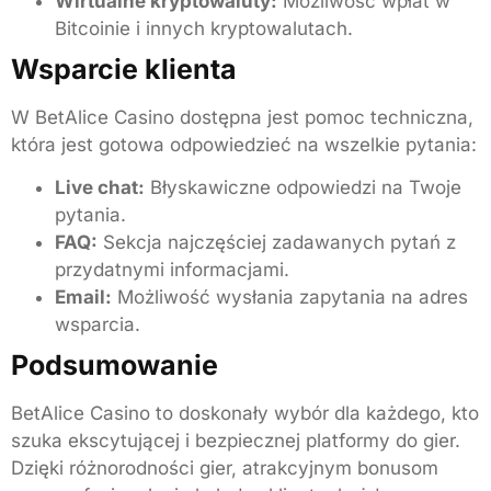
Wirtualne kryptowaluty:
Możliwość wpłat w
Bitcoinie i innych kryptowalutach.
Wsparcie klienta
W BetAlice Casino dostępna jest pomoc techniczna,
która jest gotowa odpowiedzieć na wszelkie pytania:
Live chat:
Błyskawiczne odpowiedzi na Twoje
pytania.
FAQ:
Sekcja najczęściej zadawanych pytań z
przydatnymi informacjami.
Email:
Możliwość wysłania zapytania na adres
wsparcia.
Podsumowanie
BetAlice Casino to doskonały wybór dla każdego, kto
szuka ekscytującej i bezpiecznej platformy do gier.
Dzięki różnorodności gier, atrakcyjnym bonusom