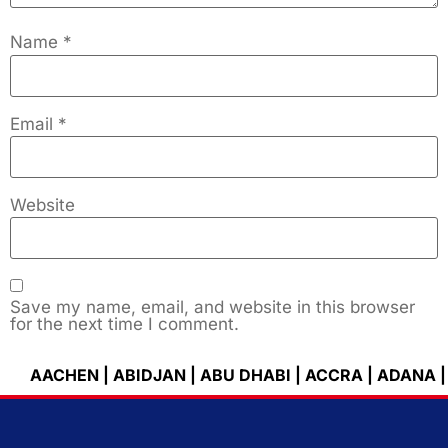
Name
*
Email
*
Website
Save my name, email, and website in this browser
for the next time I comment.
AACHEN | ABIDJAN | ABU DHABI | ACCRA | ADANA | AD