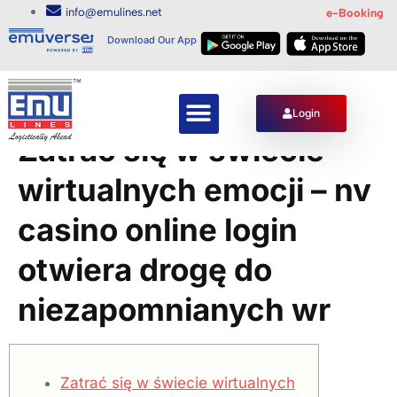
info@emulines.net
e-Booking
Download Our App
Login
Zatrać się w świecie
wirtualnych emocji – nv
casino online login
otwiera drogę do
niezapomnianych wr
Zatrać się w świecie wirtualnych