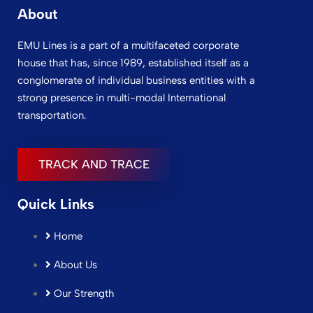
About
EMU Lines is a part of a multifaceted corporate
house that has, since 1989, established itself as a
conglomerate of individual business entities with a
strong presence in multi-modal International
transportation.
TRACK AND TRACE
Quick Links
Home
About Us
Our Strength