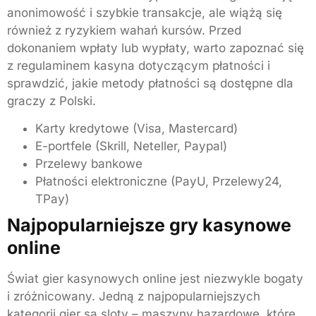
anonimowość i szybkie transakcje, ale wiążą się
również z ryzykiem wahań kursów. Przed
dokonaniem wpłaty lub wypłaty, warto zapoznać się
z regulaminem kasyna dotyczącym płatności i
sprawdzić, jakie metody płatności są dostępne dla
graczy z Polski.
Karty kredytowe (Visa, Mastercard)
E-portfele (Skrill, Neteller, Paypal)
Przelewy bankowe
Płatności elektroniczne (PayU, Przelewy24,
TPay)
Najpopularniejsze gry kasynowe
online
Świat gier kasynowych online jest niezwykle bogaty
i zróżnicowany. Jedną z najpopularniejszych
kategorii gier są sloty – maszyny hazardowe, które