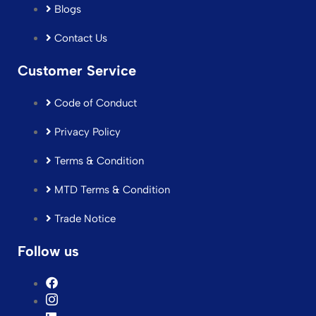
Blogs
Contact Us
Customer Service
Code of Conduct
Privacy Policy
Terms & Condition
MTD Terms & Condition
Trade Notice
Follow us