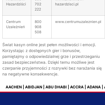
Hazardziści
702
hazardzisci.pl
222
Centrum
800
www.centrumuzaleznien.pl
Uzależnień
908
508
Świat kasyn online jest pełen możliwości i emocji.
Korzystając z dostępnych gier i bonusów,
pamiętajmy o odpowiedzialnej grze i przestrzeganiu
zasad bezpieczeństwa. Dzięki temu możliwe jest
czerpanie przyjemności z rozrywki bez narażania się
na negatywne konsekwencje.
ACHEN | ABIDJAN | ABU DHABI | ACCRA | ADANA | ADD