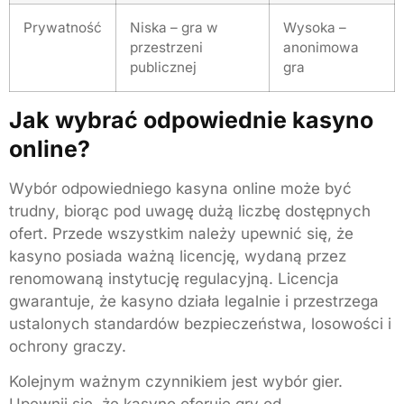
Prywatność
Niska – gra w
Wysoka –
przestrzeni
anonimowa
publicznej
gra
Jak wybrać odpowiednie kasyno
online?
Wybór odpowiedniego kasyna online może być
trudny, biorąc pod uwagę dużą liczbę dostępnych
ofert. Przede wszystkim należy upewnić się, że
kasyno posiada ważną licencję, wydaną przez
renomowaną instytucję regulacyjną. Licencja
gwarantuje, że kasyno działa legalnie i przestrzega
ustalonych standardów bezpieczeństwa, losowości i
ochrony graczy.
Kolejnym ważnym czynnikiem jest wybór gier.
Upewnij się, że kasyno oferuje gry od