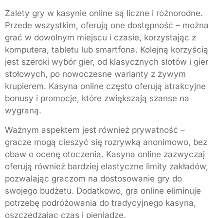
Zalety gry w kasynie online są liczne i różnorodne.
Przede wszystkim, oferują one dostępność – można
grać w dowolnym miejscu i czasie, korzystając z
komputera, tabletu lub smartfona. Kolejną korzyścią
jest szeroki wybór gier, od klasycznych slotów i gier
stołowych, po nowoczesne warianty z żywym
krupierem. Kasyna online często oferują atrakcyjne
bonusy i promocje, które zwiększają szanse na
wygraną.
Ważnym aspektem jest również prywatność –
gracze mogą cieszyć się rozrywką anonimowo, bez
obaw o ocenę otoczenia. Kasyna online zazwyczaj
oferują również bardziej elastyczne limity zakładów,
pozwalając graczom na dostosowanie gry do
swojego budżetu. Dodatkowo, gra online eliminuje
potrzebę podróżowania do tradycyjnego kasyna,
oszczędzając czas i pieniądze.